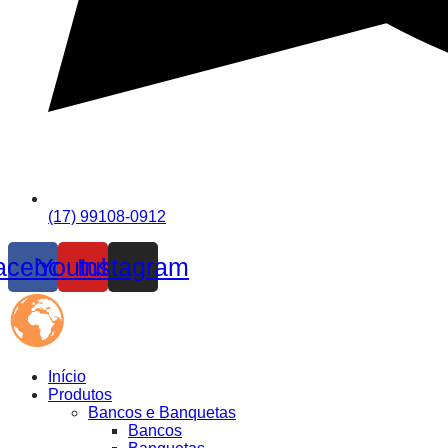
(17) 99108-0912
acebook
Youtube
Instagram
Início
Produtos
Bancos e Banquetas
Bancos