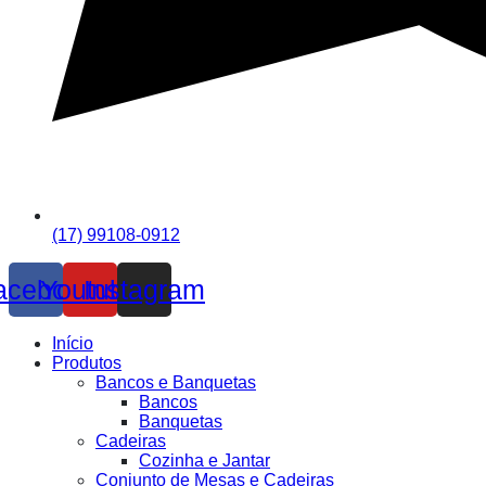
(17) 99108-0912
acebook
Youtube
Instagram
Início
Produtos
Bancos e Banquetas
Bancos
Banquetas
Cadeiras
Cozinha e Jantar
Conjunto de Mesas e Cadeiras